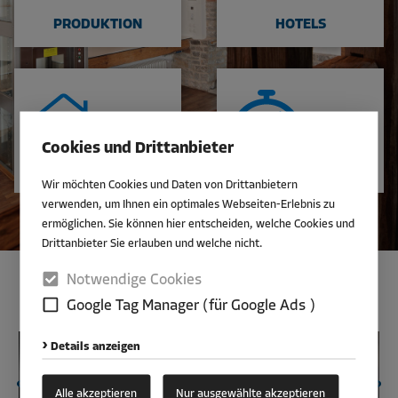
PRODUKTION
HOTELS
Cookies und Drittanbieter
PRIVATHAUSHALTE
GASTRONOMIE
Wir möchten Cookies und Daten von Drittanbietern
verwenden, um Ihnen ein optimales Webseiten-Erlebnis zu
ermöglichen. Sie können hier entscheiden, welche Cookies und
JETZT ANFRAGEN
Drittanbieter Sie erlauben und welche nicht.
KLEINGÜTERAUFZUG
Notwendige Cookies
BEISPIELE:
Google Tag Manager (für Google Ads )
Details anzeigen
Alle akzeptieren
Nur ausgewählte akzeptieren